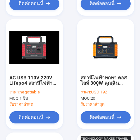
ติดต่อตอนนี้
ติดต่อตอนนี้
AC USB 110V 220V
สถานีไฟฟ้าพกพา คอส
Lifepo4 สถานีไฟฟ้า
ไลท์ 300W ฉุกเฉิน
แบบพกพาพร้อมการ
สำหรับตั้งแคมป์ปิคนิค
ราคา:
negotiable
ราคา:
USD 192
ชาร์จแบบไร้สาย
MOQ:
1 ชิ้น
MOQ:
20
รับราคาล่าสุด
รับราคาล่าสุด
ติดต่อตอนนี้
ติดต่อตอนนี้