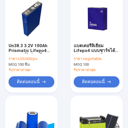
Un38.3 3.2V 100Ah
แบตเตอรี่ลิเธียม
Prismatic Lifepo4
Lifepo4 แบบชาร์จได้
แบตเตอรี่ลิเธียมเรือยอ
2000 รอบเซลล์200Ah
ราคา:
USD430/pc
ราคา:
negotiable
ชท์แบตเตอรี่ลิเธียม
MOQ:
100 ชิ้น
MOQ:
100
รับราคาล่าสุด
รับราคาล่าสุด
ติดต่อตอนนี้
ติดต่อตอนนี้
บ้าน
สินค้า
เกี่ยวกับเรา