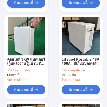
ติดต่อตอนนี้
ติดต่อตอนนี้
คอสไลท์ 3KW แบตเตอรี่
Lifepo4 Portable 48V
เก็บพลังงานในบ้าน ที่
100Ah ที่เก็บแบตเตอรี่
เก็บแบตเตอรี่ในครัว
พลังงานแสงอาทิตย์
ราคา:
negotiable
ราคา:
negotiable
เรือนแบบพกพา
3KW 7KW
MOQ:
1 ชิ้น
MOQ:
5 ชิ้น
รับราคาล่าสุด
รับราคาล่าสุด
ติดต่อตอนนี้
ติดต่อตอนนี้