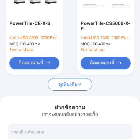
ทัวร์โรงงาน
ควบคุมคุณภาพ
PowerTile-CE-X-S
PowerTile-CS5000-X-
P
ติดต่อเรา
ราคา:
USD 2300--5700 Per Set according to energy
ราคา:
USD 1600--1900 Per Set according to energy
MOQ:
100-400 ชุด
MOQ:
100-400 ชุด
ขอใบเสนอราคา
รับราคาล่าสุด
รับราคาล่าสุด
ติดต่อตอนนี้
ติดต่อตอนนี้
แบตเตอรี่ลิเธียม Lifepo4
ดูเพิ่มเติม
แบตเตอรี่ลิเธียมเหล็กฟอสเฟต
แบตเตอรี่ลิเธียมเทเลคอม
ฝากข้อความ
เราจะตอบกลับอย่างรวดเร็ว
LiFePO4 สถานีไฟฟ้าแบบพกพา
ระบบไฟฟ้าสำรอง