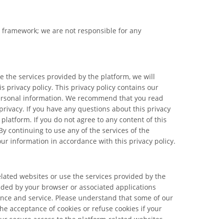
l framework; we are not responsible for any
 the services provided by the platform, we will
 privacy policy. This privacy policy contains our
 personal information. We recommend that you read
privacy. If you have any questions about this privacy
platform. If you do not agree to any content of this
By continuing to use any of the services of the
our information in accordance with this privacy policy.
elated websites or use the services provided by the
vided by your browser or associated applications
ience and service. Please understand that some of our
e acceptance of cookies or refuse cookies if your