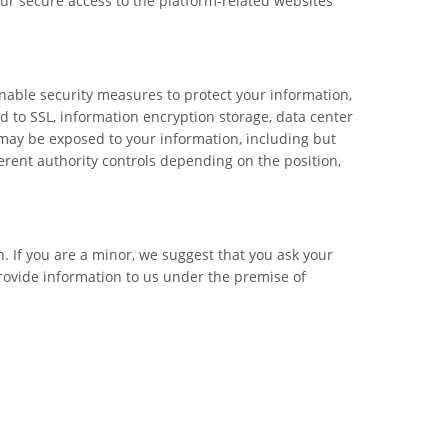
your secure access to the platform-related websites
sonable security measures to protect your information,
ed to SSL, information encryption storage, data center
may be exposed to your information, including but
ferent authority controls depending on the position,
. If you are a minor, we suggest that you ask your
provide information to us under the premise of