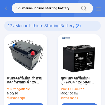
12v Marine Lithium Starting Battery
(8)
แบตเตอรี่ลิเธียมสำหรับ
ชุดแบตเตอรี่ลิเธียม
สตาร์ทรถยนต์ 12V
LiFePO4 12v 50Ah
80ah LiFePo4
สำหรับระบบจัดเก็บ
ราคา:
negotiable
ราคา:
USD430/pc
แบตเตอรี่สำหรับรถยนต์
พลังงานแสงอาทิตย์
MOQ:
10
MOQ:
100 ชิ้น
รับราคาล่าสุด
รับราคาล่าสุด