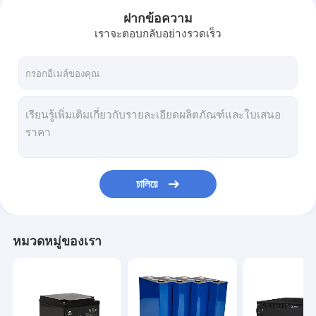
ฝากข้อความ
เราจะตอบกลับอย่างรวดเร็ว
চালিয়ে
บ้าน
หมวดหมู่ของเรา
สินค้า
เกี่ยวกับเรา